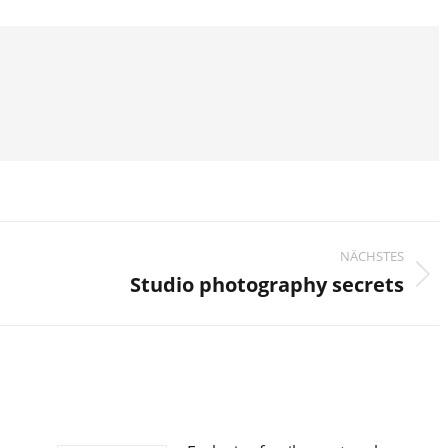
n
NÄCHSTES
Studio photography secrets
Nächster
Beitrag: