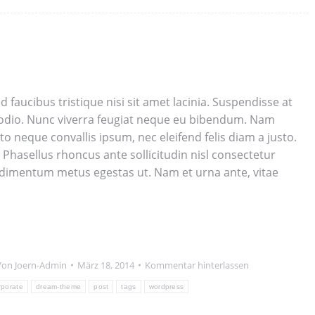
d faucibus tristique nisi sit amet lacinia. Suspendisse at
i odio. Nunc viverra feugiat neque eu bibendum. Nam
o neque convallis ipsum, nec eleifend felis diam a justo.
 Phasellus rhoncus ante sollicitudin nisl consectetur
ndimentum metus egestas ut. Nam et urna ante, vitae
Von
Joern-Admin
März 18, 2014
Kommentar hinterlassen
rporate
dream-theme
post
tags
wordpress