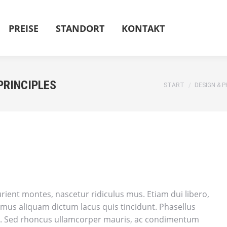
PREISE
STANDORT
KONTAKT
PRINCIPLES
Sie befinden sich
START
DESIGN & 
ient montes, nascetur ridiculus mus. Etiam dui libero,
amus aliquam dictum lacus quis tincidunt. Phasellus
cies. Sed rhoncus ullamcorper mauris, ac condimentum