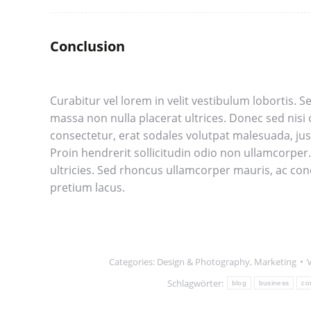
Conclusion
Curabitur vel lorem in velit vestibulum lobortis. Se
massa non nulla placerat ultrices. Donec sed nis
consectetur, erat sodales volutpat malesuada, just
Proin hendrerit sollicitudin odio non ullamcorper.
ultricies. Sed rhoncus ullamcorper mauris, ac co
pretium lacus.
Categories:
Design & Photography
,
Marketing
Schlagwörter:
blog
business
co