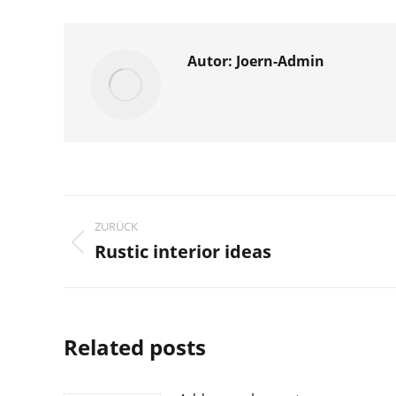
Autor:
Joern-Admin
Kommentarnavigatio
ZURÜCK
Rustic interior ideas
Vorheriger
Beitrag:
Related posts