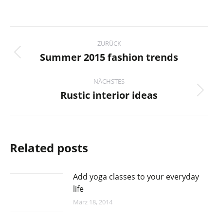
Kommentarnavigation
ZURÜCK
Summer 2015 fashion trends
Vorheriger
Beitrag:
NÄCHSTES
Rustic interior ideas
Nächster
Beitrag:
Related posts
Add yoga classes to your everyday
life
März 18, 2014