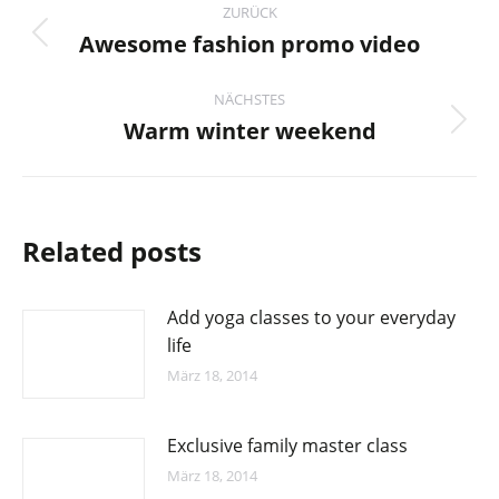
ZURÜCK
Awesome fashion promo video
Vorheriger
Beitrag:
NÄCHSTES
Warm winter weekend
Nächster
Beitrag:
Related posts
Add yoga classes to your everyday
life
März 18, 2014
Exclusive family master class
März 18, 2014